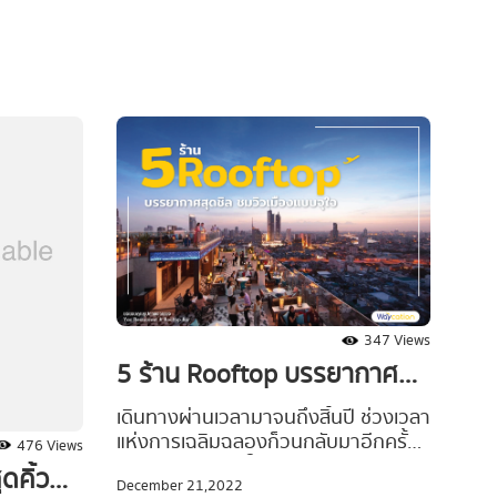
ว ขอแนะนำ
รางวัลให้กับตัวเองสำหรับช่วงเวลาที่
ม่ล่าสุด
ผ่านการทำงานมาตลอดทั้งปี
ได้เสพย์
อาหาร
โจทย์คนรัก
อให้เราแวะ
เลยยย
347 Views
5 ร้าน Rooftop บรรยากาศสุด
ชิล ชมวิวเมืองแบบจุใจ
เดินทางผ่านเวลามาจนถึงสิ้นปี ช่วงเวลา
แห่งการเฉลิมฉลองก็วนกลับมาอีกครั้ง
476 Views
หลายคนอยากจะใช้วันหยุดพักผ่อนไปกับ
ดคิ้วท์
December 21,2022
เทศกาลปีใหม่ให้คุ้มค่ามากที่สุดด้วยการ