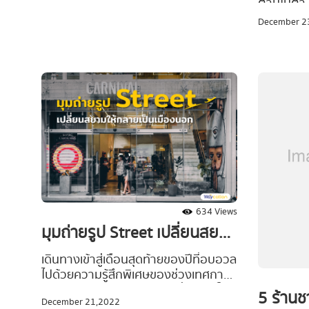
ตามไปตำ ไ
นั่นเอง #Waycationพาเที่ยว ขอแนะนำ
คริสต์มาส
December 2
5 ร้านอาหารริมแม่น้ำ สุดชิล วิวสวย ชม
มาร์คกลา
พลุและดอกไม้ไฟสุดตระการตาที่ตกกระ
ยิ้มสุด cu
ทบระยิบระยับบนผิวน้ำ พร้อมเสิร์ฟ
เป็นไอเดี
อาหารอร่อย เติมเต็มช่วงเวลาอันแสน
ให้ด้วย พ
พิเศษ ร้านไหนดี ร้านไหนต้องโดน ตาม
ไปส่องพร้อมกันเลยยย
634 Views
มุมถ่ายรูป Street เปลี่ยนสยาม
ให้กลายเป็นเมืองนอก
เดินทางเข้าสู่เดือนสุดท้ายของปีที่อบอวล
ไปด้วยความรู้สึกพิเศษของช่วงเทศกาล
คริสต์มาส #Waycationพาเที่ยว เอาใจ
5 ร้านช
December 21,2022
ชาวเมืองด้วย มุมถ่ายรูป Street กับ