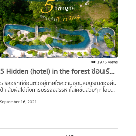
1975 Views
5 
5 Hidden (hotel) in the forest ซ่อนเร้น
ธร
กลางเขาใหญ่
จ.นค
5 รีสอร์ทที่ซ่อนตัวอยู่ภายใต้ความอุดมสมบูรณ์ของผืน
กรุง
ป่า สัมผัสได้ถึงการบรรจงสรรหาโลเคชั่นสวยๆ ที่โอบ
ประจ
ล้อมด้วยบรรยากาศธรรมชาติอันเงียบสงบ แขกผู้มา
June
September 16, 2021
ต้อง
เยือนได้สัมผัสกับความผ่อนคลายอย่างแท้จริง ทิ้งความ
จุด
วุ่นวายและไปสูดอากาศบริสุทธิ์จากแหล่งโอโซนลำดับ 7
และเ
ของโลก