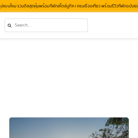
รูปแบบใหม่ รวมดีลสุดคุ้มพร้อมที่พักสไตล์บูทีค l ครบเรื่องเที่ยว พร้อมรีวิวที่พักฉบับย