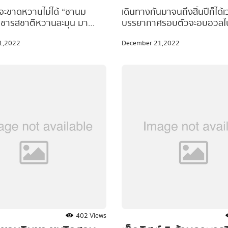
อกได้ ไข่มุกหนุบหนับ
ชวนฝัน เหมือนวาร์ปไป
ตจะขาดหวานไม่ได้ “ชานม
เดินทางกันมาจนถึงสิ้นปีก็ได้เว
มนูชารสชาติหวานละมุน มา
บรรยากาศรอบตัวจะอบอวลไป
นอก
ข่มุกเหนียวหนึบ จึงกลายมา
อายของเทศกาลคริสต์มาส ห
1,2022
December 21,2022
เครื่องดื่มโดนใจของใครหลาย
เริ่มมองหาสถานที่พักผ่อนหย
ด้ง่าย เพราะมีร้านเด็ดเจ้าดัง
ไปดื่มด่ำกับช่วงเวลาแสนพิเศ
ิการเพียบ #Waycationพาเที่ยว
#Waycationพาเที่ยว ขอแนะน
 ร้านชานมไข่มุก เจ้าอร่อยใน
คาเฟ่ธีมคริสต์มาส สุดน่ารัก
พาไปบุกพิกัดสุดฮอตย่านสยาม
ที่ตกแต่งร้านด้วยไฟประดับส
ัวว่าจะตกเทรนด์ ถูกใจสาย
ชวนไปอินกับเทศกาลเหมือนได
แน่นอน จะมีร้านไหนพร้อม
เฉลิมฉลองที่เมืองนอก จะมีร้
ชานมไข่มุกเคี้ยวเพลิน ๆ บ้าง
สนใจ พลาดไม่ได้ต้องไปเช็คอ
งพร้อมกันเลยยย
เช็คลิสต์กันเลยยย
402 Views