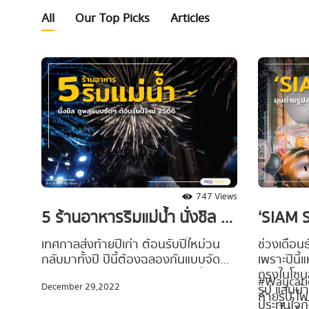
All
Our Top Picks
Articles
747 Views
5 ร้านอาหารริมแม่น้ำ นั่งชิล ดู
‘SIAM S
พลุแบบชัดๆ ต้อนรับปีใหม่
น่ารัก 
เทศกาลส่งท้ายปีเก่า ต้อนรับปีใหม่วน
ช่วงเดือนธ
กลับมาทั้งปี ปีนี้ต้องฉลองกันแบบจัด
เพราะปีนี
2566
คริสต์ม
หนัก จัดเต็ม แน่นอนว่ากิจกรรมที่จะขาด
กรุงในโซน
#Waycatio
December 29,2022
ไปไม่ได้ในคืนเคาต์ดาวน์ก็ต้องเป็นการได้
รูป แสนน่
ถ่ายรูป ไ
ออกไปชมการแสดงพลุสุดอลังการ
ประทับใจก