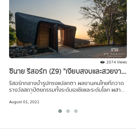
2074 Views
ซีนาย รีสอร์ท (Z9) "เงียบสงบและสวยงาม
ที่สุดใจกลางเขื่อนศรีนครินทร์ "
รีสอร์ทกลางน้ำรูปทรงแปลกตา ผลงานคนไทยที่กวาด
รางวัลสถาปัตยกรรมทั้งระดับเอเชียและระดับโลก ผสาน
เสน่ห์สายนํ้าแห่งขุนเขาร่วมกับธรรมชาติอย่างลงตัว
August 01, 2021
...กําลังรอให้คุณมาค้นเจอ