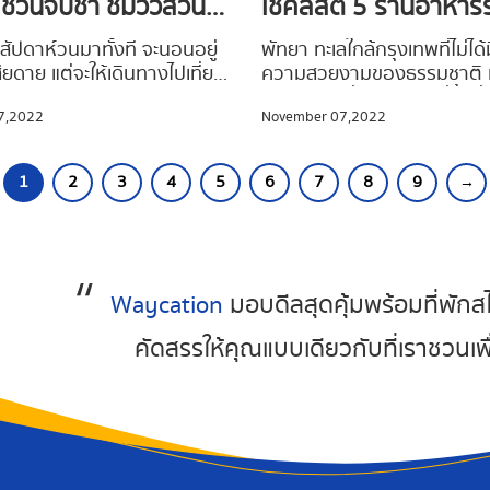
 ชวนจิบชา ชมวิวสวน
เช็คลิสต์ 5 ร้านอาหาร
งกฤษ ใกล้กรุงฯ
พัทยา 2022 ร้านไหนดี
สัปดาห์วนมาทั้งที จะนอนอยู่
พัทยา ทะเลใกล้กรุงเทพที่ไม่ได้ม
สียดาย แต่จะให้เดินทางไปเที่ยว
ความสวยงามของธรรมชาติ แต
ไหนโดน ต้องตามไปตำ!
งจะเสียเวลากับการเดินทาง
แหล่งท่องเที่ยวยอดฮิตที่ขึ้นชื่อ
7,2022
November 07,2022
่น้อยหากได้ออกไปผ่อนคลาย
ความอร่อยเด็ดของอาหารท้อง
กาศสบาย ๆ #Waycationพา
เที่ยวทะเลทั้งที ก็ต้องมาเห็นวิ
แนะนำ 5 คาเฟ่ ธีมสวนสไตล์
ก่อน #Waycationพาเที่ยว ข
1
2
3
4
5
6
7
8
9
→
วนไปอิน ฟินกับธรรมชาติแบบ
ร้านอาหารริมทะเล พัทยา พร้อ
มือนวาร์ปไปเที่ยวเมืองนอก
อาหารคาวหวานรสชาติดี ดื่ม
ยามบ่ายสุดชิล ชมวิวสวย มุม
บรรยากาศฉ่ำ ๆ รับสัมผัสสาย
ยบ จะมีร้านไหนน่าสนใจ อยู่ไม่
ผ่าน เคล้ากลิ่นอายทะเล ร้านไ
ลกรุงเทพบ้าง ตามไปดูกันเลย
ไหนโดน ตามไปเช็คลิสต์กันเล
Waycation
มอบดีลสุดคุ้มพร้อมที่พักสไ
คัดสรรให้คุณแบบเดียวกับที่เราชวนเพ