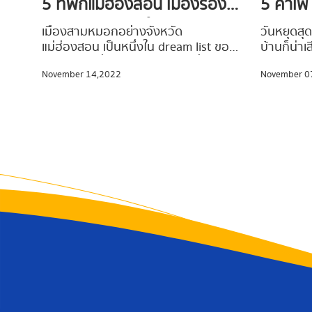
5 ที่พักแม่ฮ่องสอน เมืองรองที่
5 คาเฟ่
ต้องไปลองสักครั้งในชีวิต
สไตล์อั
เมืองสามหมอกอย่างจังหวัด
วันหยุดสุด
แม่ฮ่องสอน เป็นหนึ่งใน dream list ของ
บ้านก็น่าเ
นักเดินทางที่ต้องไปสัมผัสเสน่ห์ที่น่า
ไกล ๆ ก็ค
November 14,2022
November 0
หลงใหลด้วยตัวเองสักครั้ง ยิ่งเป็นช่วง
คงจะดีไม
หน้าหนาว บรรยากาศดี ชมวิวสุด
กับบรรยา
อลังการ ท่ามกลางวัฒนธรรมแบบล้าน
เที่ยว ขอ
นาโอบล้อมด้วยทิวเขา ยิ่งไม่ควรพลาด
อังกฤษ ช
แวะเช็คอิน #Waycationพาเที่ยว ขอ
ใกล้ชิด เห
แนะนำ 5 ที่พักแม่ฮ่องสอนหลากหลาย
นั่งจิบชา
สไตล์ ใกล้ชิดธรรมชาติ ให้ได้ไปสูด
ถ่ายรูปเพี
อากาศบริสุทธิ์กันเต็มปอด จะมีที่พักแห่ง
ใกล้ไม่ไก
ไหนรอต้อนรับนักท่องเที่ยวอยู่บ้าง ตาม
ยย
ไปดูกันเลยยย