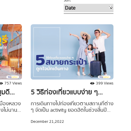
Sort
757 Views
399 Views
ุมดี
5 วิธีท่องเที่ยวแบบง่าย ๆ
งหาทำ!
สบายกระเป๋า ถูกใจนักเดินทาง
้เมืองหลวง
การเดินทางไปท่องเที่ยวตามสถานที่ต่าง
ทางไม่นานก็
ๆ จัดเป็น activity ยอดฮิตในช่วงสิ้นปีที่
้ชิด จึง
ได้รับความนิยมเป็นอย่างมาก เพราะไม่ได้
December 21,2022
ักผ่อน
เป็นเพียงเวลาแห่งความสุขที่ได้ดื่มด่ำกับ
งสุด
วันพักผ่อน แต่ยังเป็นเหมือนการมอบ