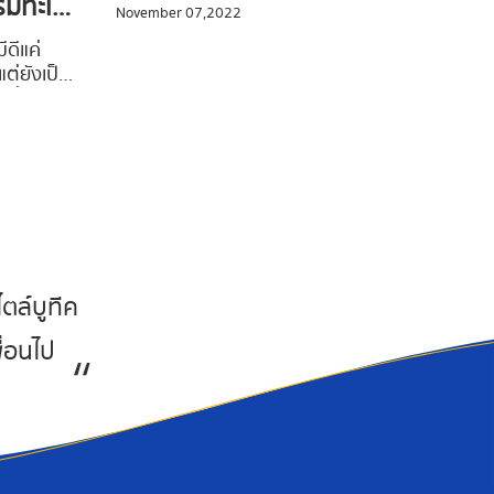
ริมทะเล
November 07,2022
จึงต้องรีบพุ่งตัวไป “เชียงใหม่” สถานที่
 ร้าน
ท่องเที่ยวที่ไปกี่ครั้งก็ไม่มีคำว่าเบื่อ
ีดีแค่
#Waycationพาเที่ยว ขอแนะนำ 5 ที่พัก
่ยังเป็น
เชียงใหม่ หน้าหนาวปีนี้ ต้องไม่พลาดทริ
เรื่อง
ปสุดชิล เปลี่ยนที่นอนรับลมเย็น ๆ นอน
ถิ่น มา
ชมวิวหลักล้าน ผ่อนคลายไปกับเสน่ห์ไม่รู้
วทะเลไว้
จบของธรรมชาติที่รายล้อม จะมีที่พักดี
อแนะนำ 5
ต่อใจแห่งไหนรอให้เราไปเช็คอินอยู่บ้าง
มเสิร์ฟ
ตามไปชมกันเลยยย
ด่ำ
ลมที่พัก
หนดี ร้าน
ยยย
ตล์บูทีค
ื่อนไป