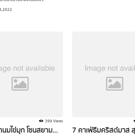
ม่ใกล้ไม่ไกลจากงาน
สัปดาห์ #Waycationพาเที่ย
 Central world เช็คอินแลนด์
3,2022
5 ร้าน คาเฟ่นนทบุรี อัปเดตให
งเมืองหลวงในคอนเซปต์น้อง
เขยิบไปเที่ยวไม่ไกลกรุงเทพ แต่
te พร้อมแนบ reference ไว้
บรรยากาศหลากหลายสไตล์ 
ยทำคอนเทนต์สำหรับถ่ายรูปมา
อร่อย มีมุมถ่ายรูปชิค ๆ ตอบ
ร้อมแล้วก็ตามไปดูกันเลยยย
ต้นไม้และสายน้ำ จะมีร้านไหนร
ไปเช็คอินอยู่บ้าง ตามไปดูกัน
399 Views
านมไข่มุก โซนสยาม
7 คาเฟ่ธีมคริสต์มาส สุ