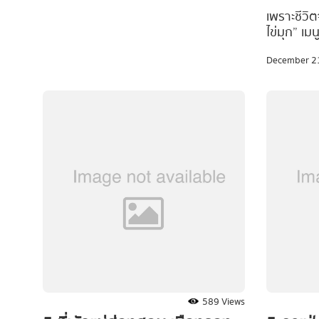
หวานเลื
สถานที่เที่ยวในกรุงเทพฯ ยอดฮิตอย่าง
เพราะชีวิ
Siam Square โซนใหม่ อัปเดตพิกัดถ่าย
ไข่มุก” เ
โดนใจ
รูปสุดชิคก่อนใคร ชวนไปแชะภาพถ่าย
พร้อมกับไ
สวย ๆ ไว้ลงโซเชียล พร้อม reference
December 2
เป็นไอเทม
มัดรวมมาให้ครบจบทุกมุม มุมไหนถ่าย
คน หาซื้อไ
แล้วปังเหมือนอยู่เมืองนอก ตามไปดู
เปิดให้บร
พร้อมกันเลยยย
ขอแนะนำ 5
กรุงเทพ 
ไม่ต้องกล
หวานอย่าง
เสิร์ฟเมนู
ตามไปส่อ
589 Views