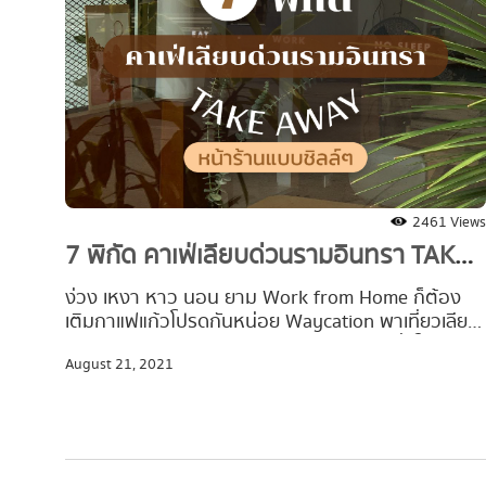
2461 Views
7 พิกัด คาเฟ่เลียบด่วนรามอินทรา TAKE
AWAY หน้าร้านแบบชิลล์ๆ
ง่วง เหงา หาว นอน ยาม Work from Home ก็ต้อง
เติมกาแฟแก้วโปรดกันหน่อย Waycation พาเที่ยวเลียบ
ด่วน เก็บร้านคาเฟ่ย่านรามอินทรามาฝาก เผื่อใคร
August 21, 2021
อยากออกไปเปลี่ยนบรรยากาศ Take Away กาแฟ
พร้อมถ่ายรูปเล่นกรุบๆ หรือจะสั่งมาเติมความหวานที่
บ้านก็ได้