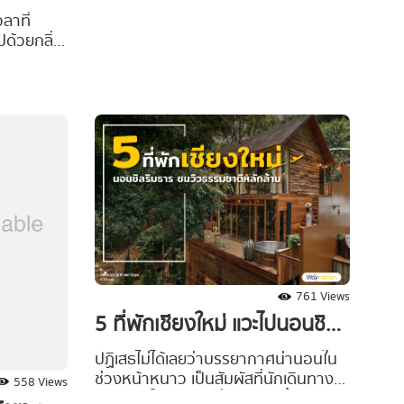
เมือง
แฮงค์เอาต์ชิล ๆ โดยที่ไม่ต้องออกไปฝ่า
ลาที่
ฝูงชนตามสถานที่ท่องเที่ยวนอกเมือง
ด้วยกลิ่น
#Waycationพาเที่ยว ขอแนะนำ 5
ลายคนก็
Rooftop สำหรับสาย Hangout นั่งจิบ
่อนใจ แวะ
ไวน์แบบคนมีสไตล์ ทานอาหารบน
ษ
ดาดฟ้าท่ามกลางบรรยากาศดี ๆ แถม
ำ 7 พิกัด
ยังได้ชมวิวสวยกลางกรุงจากตึกสูง จะมี
ในกรุงเทพ
ร้านไหนรวมความดีงามไว้ให้ครบจบในที่
วยงาม
เดียว ตามไปเช็คลิสต์กันเลยย
้วาร์ปไป
านไหนน่า
ิน ตามไป
761 Views
5 ที่พักเชียงใหม่ แวะไปนอนชิล
ชมวิวหลักล้าน
ปฏิเสธไม่ได้เลยว่าบรรยากาศน่านอนใน
ช่วงหน้าหนาว เป็นสัมผัสที่นักเดินทาง
558 Views
หลายคนใฝ่ฝันถึง เมื่อวันหยุดสิ้นปีมาถึง