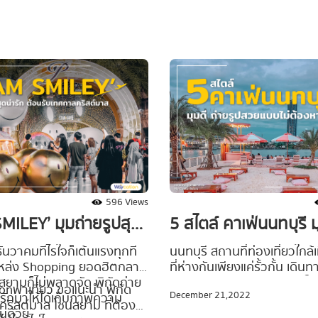
596 Views
5 สไตล์ คาเฟ่นนทบุรี ม
MILEY’ มุมถ่ายรูปสุด
ถ่ายรูปสวยแบบไม่ต้อ
ต้อนรับเทศกาล
นนทบุรี สถานที่ท่องเที่ยวใกล
ันวาคมทีไรใจก็เต้นแรงทุกที
ที่ห่างกันเพียงแค่รั้วกั้น เดิน
้แหล่ง Shopping ยอดฮิตกลาง
าส
สัมผัสกับธรรมชาติได้อย่างใกล
สยามก็ไม่พลาดจัด พิกัดถ่าย
nพาเที่ยว ขอแนะนำ พิกัด
December 21,2022
มักถูกเลือกให้เป็นจุดเช็คอินพ
ารักมาให้ได้เก็บภาพความ
ฟคริสต์มาส โซนสยาม ที่ต้อง
หย่อนใจของใครหลายคนในช่ว
ันด้วย