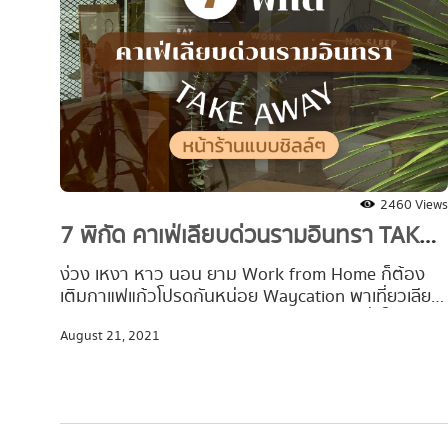
2460 Views
7 พิกัด คาเฟ่เลียบด่วนรามอินทรา TAKE
AWAY หน้าร้านแบบชิลล์ๆ
ง่วง เหงา หาว นอน ยาม Work from Home ก็ต้อง
เติมกาแฟแก้วโปรดกันหน่อย Waycation พาเที่ยวเลียบ
ด่วน เก็บร้านคาเฟ่ย่านรามอินทรามาฝาก เผื่อใคร
August 21, 2021
อยากออกไปเปลี่ยนบรรยากาศ Take Away กาแฟ
พร้อมถ่ายรูปเล่นกรุบๆ หรือจะสั่งมาเติมความหวานที่
บ้านก็ได้