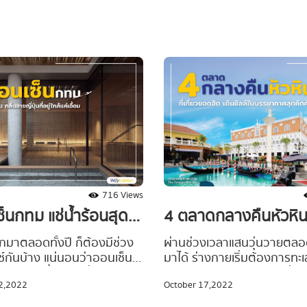
716 Views
็นกทม แช่น้ำร้อนสุด
4 ตลาดกลางคืนหัวหิน ท
อายญี่ปุ่นที่อยู่ใกล้แค่
ยอดฮิต เดินชิลล์ในบ
มาตลอดทั้งปี ก็ต้องมีช่วง
ผ่านช่วงเวลาแสนวุ่นวายตลอ
ซ์กันบ้าง แน่นอนว่าออนเซ็น
มาได้ ร่างกายเริ่มต้องการทะ
สุดคึกคัก
ารอาบน้ำของญี่ปุ่นก็เป็น
พักผ่อน แน่นอนว่าสถานที่ท่อง
2,2022
October 17,2022
งเลือกที่จะช่วยให้ร่างกายที่
ยอดฮิตของคนในเมืองหลวงที่
้สึกผ่อนคลาย แถมยังส่งผลดี
การฟังเสียงคลื่น ต้องเป็นที่ “