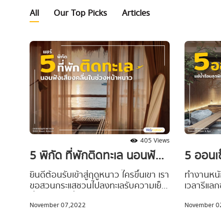
All
Our Top Picks
Articles
405 Views
5 ออนเซ
5 พิกัด ที่พักติดทะเล นอนฟัง
ฟิน กลิ่น
เสียงคลื่นในช่วงหน้าหนาว
ทำงานหนัก
ยินดีต้อนรับเข้าสู่ฤดูหนาว ใครขึ้นเขา เรา
เวลารีแลก
ขอสวนกระแสชวนไปลงทะเลรับความเย็น
เอื้อม
วัฒนธรรมก
ฉ่ำ เหมาะไปนั่งรับลมหนาวริมหาด เพราะ
November 0
November 07,2022
อีกหนึ่งทา
ความจริงแล้วทะเลหน้าหนาวก็สวยไม่แพ้
อ่อนล้ารู
หน้าไหน #Waycationพาเที่ยว ขอแนะนำ