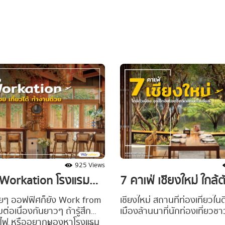
่งพักผ่อนหย่อนใจ ท่ามกลาง
หลายสไตล์รอต้อนรับนักเดินท
เยือนอยู่อีกเพียบ #Waycatio
ขอแนะนำ พิกัด 5 ที่เที่ยวจันท
ให้แล้วทั้งทะเล ภูเขา และน้ำ
ทุกรสชาติ ให้ได้เลือกหยิบจับข
เดียสำหรับ 1 day trip พร้อม
ไปลุยกันเลยยย
925 Views
ก Workation โรงแรม
7 คาเฟ่ เชียงใหม่ ใกล้ต
่ยวได้ ทำงานด้วย
จุดเช็กอินยอดฮิตติดเ
ายๆ ออฟฟิศก็ยัง Work from
เชียงใหม่ สถานที่ท่องเที่ยวใ
่อเนื่องกันยาวๆ ถ้ารู้สึก
เมืองล้านนาที่นักท่องเที่ยวช
เชียล
ไฟ หรืออยากมองหาโรงแรม
ชาวต่างชาตินิยมแวะเวียนกันไ