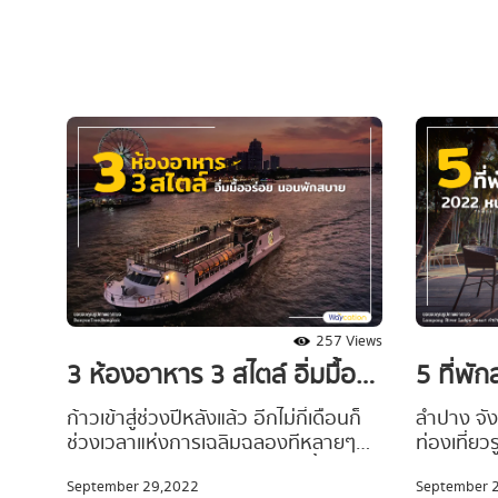
ต่อสุขภาพ
5 ที่พักติดทะเล บรรยากาศดี นอนฟัง
ออนเซ็น ร
เสียงคลื่นแบบชิล ๆ หน้าหนาวปีนี้หนีไป
ออนเซ็นดู
ซบอกที่พักแห่งไหนดี ตามไปดูพร้อม ๆ
ขอแนะนำ 
กันเลยยย
ร้อนสุดฟิ
สามารถสัมผ
ใกล้แค่เอื
เปิดให้เรา
ไปดูกันเล
257 Views
3 ห้องอาหาร 3 สไตล์ อิ่มมื้อ
5 ที่พั
อร่อย นอนพักสบาย
เช็คอินท
ก้าวเข้าสู่ช่วงปีหลังแล้ว อีกไม่กี่เดือนก็
ลำปาง จัง
ช่วงเวลาแห่งการเฉลิมฉลองทีหลายๆ
ท่องเที่ยว
คนอาจจะกำลังมองหาดินเนอร์มื้อพิเศษ
ได้ว่าเมือ
September 29,2022
September 
สำหรับไปเดทกับคนรักหรือครอบครัว
เหมาะสมที่