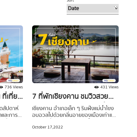
Sort
736 Views
431 Views
ี่เที่ยว
7 ที่พักเชียงคาน ชมวิวสวย
รรยากาศ
จากชานระเบียง ริมฝั่งแม่น้ำ
ดสัปดาห์
เชียงคาน อำเภอเล็ก ๆ ริมฝั่งแม่น้ำโขง
เลและการ
อบอวลไปด้วยกลิ่นอายของเมืองเก่าแสน
โขง
เที่ยว
มีเสน่ห์ ที่ดึงดูดนักเดินทางให้เข้าไปสัมผัส
October 17,2022
ชื่นชอบ
ความสงบตามวิถีชีวิตสโสว์ไลฟ์ อากาศ
ทะเล
ดี มีแหล่งท่องเที่ยวเพียบ ที่สำคัญอาหาร