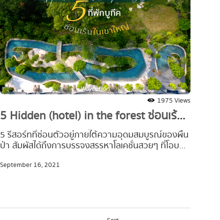
1975 Views
5 
5 Hidden (hotel) in the forest ซ่อนเร้น
ธร
กลางเขาใหญ่
จ.นค
5 รีสอร์ทที่ซ่อนตัวอยู่ภายใต้ความอุดมสมบูรณ์ของผืน
กรุง
ป่า สัมผัสได้ถึงการบรรจงสรรหาโลเคชั่นสวยๆ ที่โอบ
ประจ
ล้อมด้วยบรรยากาศธรรมชาติอันเงียบสงบ แขกผู้มา
June
September 16, 2021
ต้อง
เยือนได้สัมผัสกับความผ่อนคลายอย่างแท้จริง ทิ้งความ
จุด
วุ่นวายและไปสูดอากาศบริสุทธิ์จากแหล่งโอโซนลำดับ 7
และเ
ของโลก