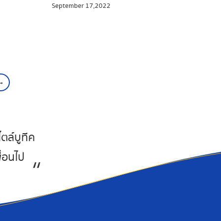
September 17,2022
ทาง
เวลาในวันหยุดสัปดาห์ให้คุ้มค่าไปกับการ
องเที่ยว
เติมพลัง ด้วยเมนูอาหารที่ชื่นชอบ แต่ไม่
ี อาหาร
อยากจะเดินทางไกลไปถึงทะเล
ๆ เพียบ
#Waycationพาเที่ยว ขอแนะนำ 5 ร้าน
ำ 7 ร้าน
อาหารซีฟู้ด ในกรุงเทพ ที่พร้อมเสิร์ฟ
ไซน์เก๋ มุม
เมนูสดอร่อยเหมือนได้ไปนั่งกินอยู่ริมทะเล
ส
ไม่ต้องไปไหนไกลก็ได้ลิ้มรสกุ้ง หอย ปู
→
ลาด ต้อง
และปลาได้ง่าย ๆ ใกล้บ้าน จะมีร้าน
ปดูกันเลย
อาหารทะเลยอดฮิตร้านไหนบ้างที่ไม่ควร
พลาด ต้องลองให้ได้สักครั้ง ตามไปดูกัน
ได้เลยยย
ตล์บูทีค
ื่อนไป