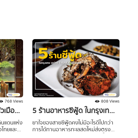
างผู้มา
นอกจากความงดงามของธรรมชาติและ
nพาเที่ยว
วัฒนธรรมอันโดดเด่น อาหารการกินขึ้น
บุรี รวมมา
ชื่อไม่แพ้กัน #Waycationพาเที่ยว ขอ
ตก ครบ จบ
แนะนำ 7 ร้านอร่อย เชียงใหม่ ที่สายกิน
ึ้นมาเป็นไอ
ต้องร้องว้าว นั่งทานอาหารรสเด็ด
แล้วก็ตาม
ท่ามกลางบรรยากาศดี ๆ ในราคาสบาย
กระเป๋า ร้านไหนดีงามตามไปเช็คลิสต์
พร้อมกันได้เลยยย
768 Views
808 Views
ัวเมือง
5 ร้านอาหารซีฟู้ด ในกรุงเทพ
ทรนด์โซ
สดใหม่ ไม่ต้องไปไกลถึงทะเล
นดินแดนแห่ง
ยาใจของสายซีฟู้ดคงไม่มีอะไรดีไปกว่า
าวไทยและ
การได้ทานอาหารทะเลสดใหม่ส่งตรง
ปเช็กอิ
จากทะเลอีกแล้ว หลายคนก็อยากใช้ช่วง