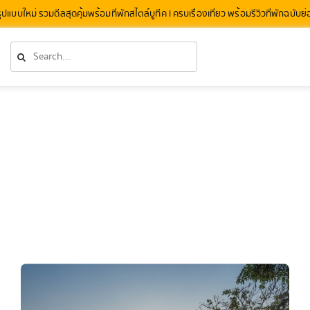
รูปแบบใหม่ รวมดีลสุดคุ้มพร้อมที่พักสไตล์บูทีค l ครบเรื่องเที่ยว พร้อมรีวิวที่พักฉบับย