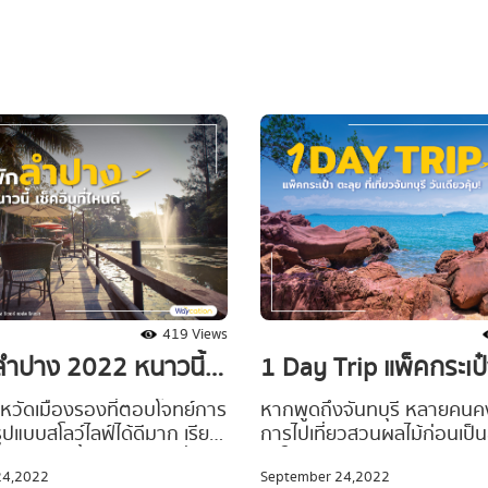
อีกด้วย เอาใจคนรักการแช่
หัวหิน” ที่ไม่ได้มีดีอยู่แค่น้ำ
วมถึงหน้าใหม่ที่อยากลองแช่
ขาว วิวสวย แต่บรรยากาศยาม
สักครั้ง #Waycationพาเที่ยว
สร้างสีสันได้ไม่น้อย #Wayca
5 ออนเซ็นในกทม ชวนไปแช่น้ำ
เที่ยว ขอแนะนำ 5 ตลาดกลางค
น แบบไม่ต้องบินไปไกลก็
แหล่งพักผ่อนหย่อนใจที่กลับมา
ัสกลิ่นอายสไตล์ญี่ปุ่นที่อยู่
เดินเล่นชิล ๆ เดินช้อปมันส์ ๆ 
้อม จะมีออนเซ็นเจ้าดังเจ้าไหน
บรรยากาศสุดคึกคัก จะมีตล
ทะลุมิติไปพักผ่อนอยู่บ้าง ตาม
แห่งไหนรอต้อนรับนักท่องราตร
ยยย
เช็คอินอยู่บ้าง ไปดูกันเลย
419 Views
กลำปาง 2022 หนาวนี้
1 Day Trip แพ็คกระเป๋
ี่ไหนดี
ที่เที่ยวจันทบุรี วันเดียว
หวัดเมืองรองที่ตอบโจทย์การ
หากพูดถึงจันทบุรี หลายคนค
รูปแบบสโลว์ไลฟ์ได้ดีมาก เรียก
การไปเที่ยวสวนผลไม้ก่อนเป็
งรถม้าแห่งนี้ เป็นคำตอบที่
แต่ในความจริงแล้วจังหวัดเม
24,2022
September 24,2022
สุดสำหรับนักเดินทางที่กำลัง
นี้ ยังมีสถานที่ท่องเที่ยวน่า