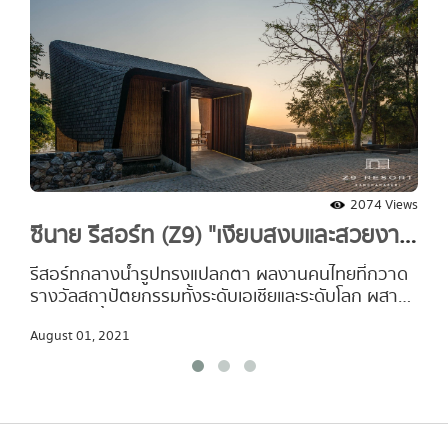
2074 Views
ซีนาย รีสอร์ท (Z9) "เงียบสงบและสวยงาม
ที่สุดใจกลางเขื่อนศรีนครินทร์ "
รีสอร์ทกลางน้ำรูปทรงแปลกตา ผลงานคนไทยที่กวาด
รางวัลสถาปัตยกรรมทั้งระดับเอเชียและระดับโลก ผสาน
เสน่ห์สายนํ้าแห่งขุนเขาร่วมกับธรรมชาติอย่างลงตัว
August 01, 2021
...กําลังรอให้คุณมาค้นเจอ