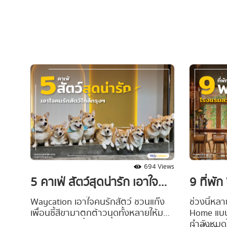
มองหาแหล
ความสงบ
694 Views
5 คาเฟ่ สัตว์สุดน่ารัก เอาใจคน
9 ที่พั
รักสัตว์ใกล้กรุงฯ
สวย เที
Waycation เอาใจคนรักสัตว์ ชวนแก๊ง
ช่วงนี้หล
เพื่อนซี้สีขามาตกต้าวนุดทั้งหลายให้มา
Home แบบต
เช็กอินแบบมุ้งมิ้ง กับ 5 พิกัดคาเฟ่สัตว์
กำลังหมด