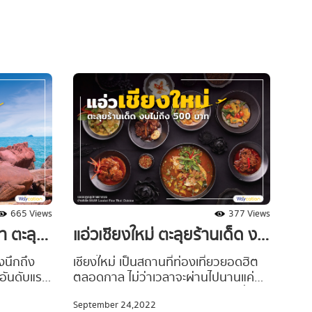
ใส หาดทราย
พื้นเมืองอร่อยเด็ด #Waycationพาเที่ยว
ค่ำคืนก็
ขอแนะนำ 7 ที่พักเชียงคาน เปิดใหม่ใกล้
tionพา
แม่น้ำ สไตล์คลาสสิก รายล้อมด้วย
ืนหัวหิน
บรรยากาศของเมืองแห่งการพักผ่อนที่
เปิดให้
ไม่ธรรมดา จะมีที่ไหนน่าสนใจ ห้ามพลาด
อินไปกับ
สำหรับเช็คอินช่วงหน้าหนาวปีนี้ ตามไป
าดกลางคืน
ดูกันเลยยย
ีให้แวะไป
665 Views
377 Views
า ตะลุย
แอ่วเชียงใหม่ ตะลุยร้านเด็ด งบ
คุ้ม!
ไม่ถึง 500 บาท
งนึกถึง
เชียงใหม่ เป็นสถานที่ท่องเที่ยวยอดฮิต
นอันดับแรก
ตลอดกาล ไม่ว่าเวลาจะผ่านไปนานแค่
ืองรองแห่ง
ไหนก็ยังคงเป็นจุดหมายปลายทางที่ได้
September 24,2022
สนใจหลาก
รับความนิยมจากนักเดินทางตลอดทั้งปี