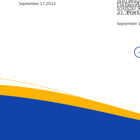
วันนี้ Wa
September 17,2022
เลี้ยง ที่ได้คุณได้เพลินเพลินกับเครื่องดื่ม
ไว้เปลี่ย
รวบรวม 9 
แก้วโปรด พร้อมใจละลายไปกับเหล่า
ว่า “Work
ย่านในเมื
น้องๆ ที่มานั่งรอรับลูกค้าอย่างเป็นมิตร
กำลังมาแร
เลือกมาให
September 
ปล่อยพลังไปกับความน่ารัก ให้เหล่าน้อง
ไลฟ์สไตล์
เน้นความเ
สี่ขาเยียวยาใจในวันหยุดนี้กัน
ทั้งทำงานไ
ที่สวยงาม 
แบบไม่ต้อ
เติมไฟ ให้
พักผ่อนไป