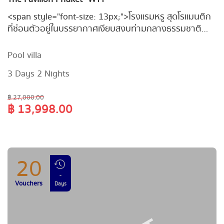
-
Vouchers
Days
<span style="font-size: 13px;">โรงแรมหรู สุดโรแมนติก
ที่ซ่อนตัวอยู่ในบรรยากาศเงียบสงบท่ามกลางธรรมชาติ
เพียง 20 นาที จากสนามบินภูเก็ต ห้องพูลวิลล่า #3วัน2คืน
เริ่มเพียง 13,998&nbsp; บาท&nbsp;</span>
Pool villa
3 Days 2 Nights
฿ 27,000.00
฿ 13,998.00
20
-
Vouchers
Days