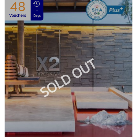
48
-
Vouchers
Days
SOLD OUT