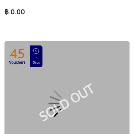
฿ 0.00
45
-
Vouchers
Days
SOLD OUT