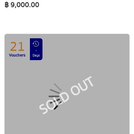
฿ 9,000.00
21
-
Vouchers
Days
SOLD OUT