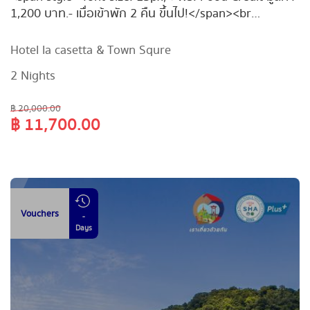
1,200 บาท.- เมื่อเข้าพัก 2 คืน ขึ้นไป!</span><br
style="font-size: 13px;" /> <span style="font-size:
13px;">#HighSeason เข้าพัก 1 พ.ย. 65 - 28 ก.พ.66 เริ่ม
Hotel la casetta & Town Squre
เพียง 5,850.-/คืน &ldquo;Toscana Valley Khao
2 Nights
Yai&rdquo; จองเลยวันนี้ ก่อนเต็ม&nbsp;</span>
฿ 20,000.00
฿ 11,700.00
Vouchers
-
Days