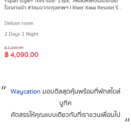
<span style="font-size: 13px;">#เสน่ห์แห่งรีสอร์ทลับ
ใจกลางป่า #3ชมจากกรุงเทพฯ l River Kwai Resotel รี
สอร์ทบูทีคสไตล์ทรอปิคอลริมแม่น้ำแคว ฟรี! เซ็ทอาหารไทย
1 ชุด สำหรับ 2ท่าน + กิจกรรมพายเรือคายัค/ซัพบอร์ด/
Deluxe room
ล่องแพไม้ไผ่ ! จองเลยวันนี้ คลิก &hellip;&nbsp;</span>
2 Days 1 Night
฿ 5,590.00
฿ 4,090.00
Waycation
มอบดีลสุดคุ้มพร้อมที่พักสไตล์
บูทีค
คัดสรรให้คุณแบบเดียวกับที่เราชวนเพื่อนไป