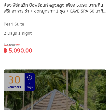
Vouchers
Days
ห้องเพิร์ลสวีท บีชฟร้อนท์ &gt;&gt; เพียง 5,090 บาท/คืน
ฟรี! อาหารเช้า + ชุดหมูกระทะ 1 ชุด + CAVE SPA 60 นาที
สําหรับ 2 ท่าน + ชุดของที่ระลึกจากโรงแรมมูลค่า 800.-
(มูลค่า 6,690.-)
Pearl Suite
2 Days 1 night
฿ 6,690.00
฿ 5,090.00
30
-
Vouchers
Days