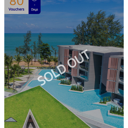
80
-
Vouchers
Days
SOLD OUT