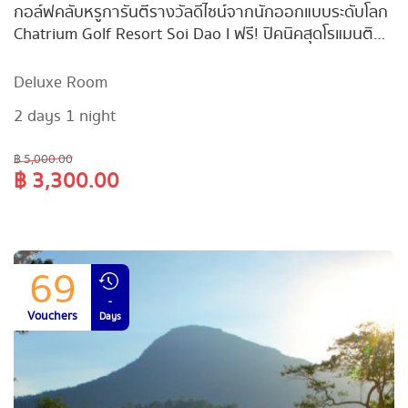
กอล์ฟคลับหรูการันตีรางวัลดีไซน์จากนักออกแบบระดับโลก
Chatrium Golf Resort Soi Dao l ฟรี! ปิคนิคสุดโรแมนติก
+ เครดิตอาหาร รวมมูลค่า 1,400.- แต่จ่ายในราคาเพียง
3,300 บ./คืน !&nbsp;
Deluxe Room
2 days 1 night
฿ 5,000.00
฿ 3,300.00
69
-
Vouchers
Days