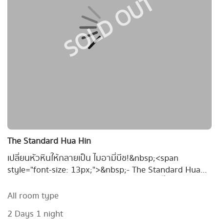
SOLD OUT
The Standard Hua Hin
เปลี่ยนหัวหินให้กลายเป็น ไมอามี่บีช!&nbsp;<span
style="font-size: 13px;">&nbsp;- The Standard Hua
HIn -&nbsp;</span> โรงแรมสุดชิค สีสันสุดจี๊ดแบบวัยรุ่นเม
กา ในราคาเริ่มเพียง 4,4xx บาท/คืน*
All room type
2 Days 1 night