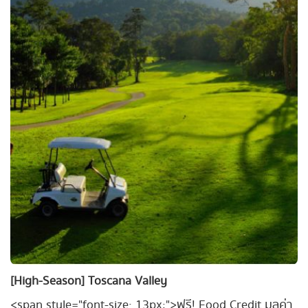
[High-Season] Toscana Valley
<span style="font-size: 13px;">ฟรี! Food Credit มูลค่า