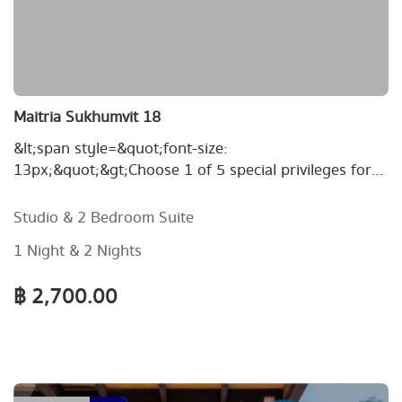
Maitria Sukhumvit 18
&lt;span style=&quot;font-size:
13px;&quot;&gt;Choose 1 of 5 special privileges for
Food Credit / Special beverages / Lunch set for 2
persons, starting at only 2,400.-/night!&lt;/span&gt;
Studio & 2 Bedroom Suite
1 Night & 2 Nights
฿ 2,700.00