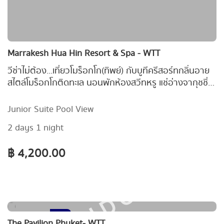
Marrakesh Hua Hin Resort & Spa - WTT
วีซ่าไม่ต้อง...เที่ยวโมร็อกโก(ทิพย์) กับบูทีครีสอร์ทกลิ่นอาย
สไตล์โมร็อกโกติดทะเล นอนพักห้องสวีทหรู แช่อ่างจากุชชี่
ริมระเบียง ในราคาเพียง 4,200.-/คืน&nbsp;
Junior Suite Pool View
2 days 1 night
฿ 4,200.00
SOLD OUT
14
The Pavilion Phuket- WTT