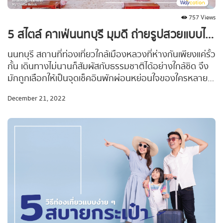
757 Views
5 สไตล์ คาเฟ่นนทบุรี มุมดี ถ่ายรูปสวยแบบไม่ต้องหาทำ!
นนทบุรี สถานที่ท่องเที่ยวใกล้เมืองหลวงที่ห่างกันเพียงแค่รั้ว
กั้น เดินทางไม่นานก็สัมผัสกับธรรมชาติได้อย่างใกล้ชิด จึง
มักถูกเลือกให้เป็นจุดเช็คอินพักผ่อนหย่อนใจของใครหลาย
คนในช่วงสุดสัปดาห์ #Waycationพาเที่ยว ขอแนะนำ 5 ร้าน
December 21, 2022
คาเฟ่นนทบุรี อัปเดตใหม่ล่าสุด เขยิบไปเที่ยวไม่ไกลกรุงเทพ
แต่ได้เสพย์บรรยากาศหลากหลายสไตล์ อาหารอร่อย มีมุม
ถ่ายรูปชิค ๆ ตอบโจทย์คนรักต้นไม้และสายน้ำ จะมีร้านไหน
รอให้เราแวะไปเช็คอินอยู่บ้าง ตามไปดูกันเลยยย