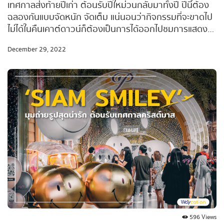
เทศกาลส่งท้ายปีเก่า ต้อนรับปีใหม่วนกลับมาทั้งปี ปีนี้ต้อง
ฉลองกันแบบจัดหนัก จัดเต็ม แน่นอนว่ากิจกรรมที่จะขาดไป
ไม่ได้ในคืนเคาต์ดาวน์ก็ต้องเป็นการได้ออกไปชมการแสดง
พลุสุดอลังการนั่นเอง #Waycationพาเที่ยว ขอแนะนำ 5
December 29, 2022
ร้านอาหารริมแม่น้ำ สุดชิล วิวสวย ชมพลุและดอกไม้ไฟสุด
ตระการตาที่ตกกระทบระยิบระยับบนผิวน้ำ พร้อมเสิร์ฟ
อาหารอร่อย เติมเต็มช่วงเวลาอันแสนพิเศษ ร้านไหนดี ร้าน
ไหนต้องโดน ตามไปส่องพร้อมกันเลยยย
596 Views