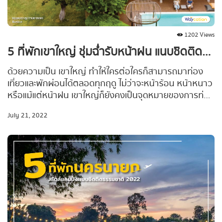
1202 Views
5 ที่พักเขาใหญ่ ชุ่มฉ่ำรับหน้าฝน แนบชิดติดธรรมชาติ
ด้วยความเป็น เขาใหญ่ ทำให้ใครต่อใครก็สามารถมาท่อง
เที่ยวและพักผ่อนได้ตลอดทุกฤดู ไม่ว่าจะหน้าร้อน หน้าหนาว
หรือแม้แต่หน้าฝน เขาใหญ่ก็ยังคงเป็นจุดหมายของการท่อง
เที่ยว ยิ่งถ้าช่วงไหนฝนตกในช่วงเช้าตรู่ อาจมีจังหวะเจอ
July 21, 2022
หมอกตอนเช้าๆ ได้แบบไม่ต้องง้อเชียงใหม่ #Waycationพา
เที่ยว ขออาสาพาไปส่อง 5 ที่พักเขาใหญ่ ที่ทั้งใกล้ชิดติด
ธรรมชาติ และสามารถชมทัศนียภาพที่สวยงามในหน้าฝนไป
พร้อมกัน จะมีที่ไหนติดลิสต์ของ Waycation บ้างตามไปดู
กันเลยจ้าา