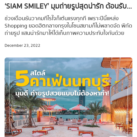
‘SIAM SMILEY’ มุมถ่ายรูปสุดน่ารัก ต้อนรับเทศกาลคริสต์มาส
ช่วงเดือนธันวาคมทีไรใจก็เต้นแรงทุกที เพราะปีนี้แหล่ง
Shopping ยอดฮิตกลางกรุงในโซนสยามก็ไม่พลาดจัด พิกัด
ถ่ายรูป แสนน่ารักมาให้ได้เก็บภาพความประทับใจกันด้วย
#Waycationพาเที่ยว ขอแนะนำ พิกัดถ่ายรูป ไฟคริสต์มาส
December 23, 2022
โซนสยาม ที่ต้องตามไปตำ ไม่ใกล้ไม่ไกลจากงานคริสต์มาส
Central world เช็คอินแลนด์มาร์คกลางเมืองหลวงในคอนเซ
ปต์น้องยิ้มสุด cute พร้อมแนบ reference ไว้เป็นไอเดียทำ
คอนเทนต์สำหรับถ่ายรูปมาให้ด้วย พร้อมแล้วก็ตามไปดูกัน
เลยยย