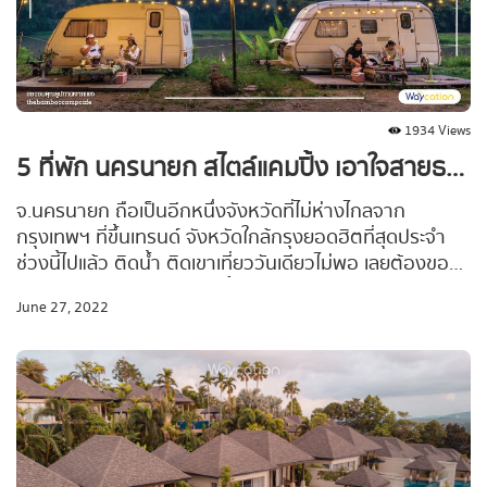
1934 Views
5 ที่พัก นครนายก สไตล์แคมปิ้ง เอาใจสายธรรมชาติ 2022
จ.นครนายก ถือเป็นอีกหนึ่งจังหวัดที่ไม่ห่างไกลจาก
กรุงเทพฯ ที่ขึ้นเทรนด์ จังหวัดใกล้กรุงยอดฮิตที่สุดประจำ
ช่วงนี้ไปแล้ว ติดน้ำ ติดเขา เที่ยววันเดียวไม่พอ เลยต้องขอ
แนะนำที่พักโดนใจสายแคมป์ปิ้ง “5 พิกัดที่พัก & จุดกาง
June 27, 2022
เต็นท์ จ.นครนายก” ชิลล์ เงียบสงบ บรรยากาศดี และเหมาะ
กับ Green Season อย่างตอนนี้เป็นที่สุด!