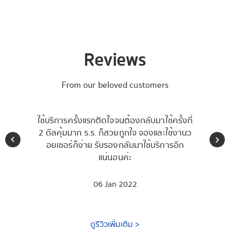
Reviews
From our beloved customers
ใช้บริการครั้งแรกติดใจจนต้องกลับมาใช้ครั้งที่
ใช้บ
2 ดีลคุ้มมาก ร.ร. ก็สวยถูกใจ จองและใช้งานว
Waycati
อยเชอร์ก็ง่าย รับรองกลับมาใช้บริการอีก
ที่สำค
แน่นอนค่ะ
ติดตาม ช
การชำระ
จะใ
06 Jan 2022
ดูรีวิวเพิ่มเติม >