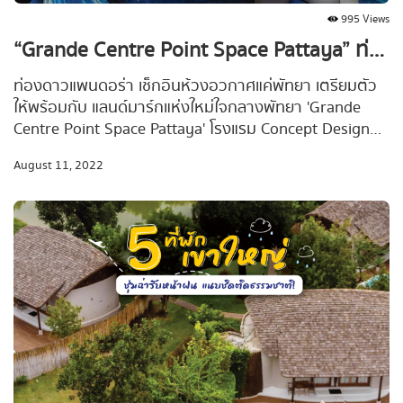
995 Views
“Grande Centre Point Space Pattaya” ท่องอวกาศ โรงแรมแห่งใหม่ล้ำเหนืออนาคต
ท่องดาวแพนดอร่า เช็กอินห้วงอวกาศแค่พัทยา เตรียมตัว
ให้พร้อมกับ แลนด์มาร์กแห่งใหม่ใจกลางพัทยา 'Grande
Centre Point Space Pattaya' โรงแรม Concept Design
สุดแปลกตา ในธีมอวกาศที่แห่งแรกในไทย ที่จะเปลี่ยนพัทยา
August 11, 2022
เหนือให้ว้าวกว่าใครได้ในพริบตา เปิดให้บริการอย่างยิ่งใหญ่
วันที่ 1 ส.ค. 65 นี้