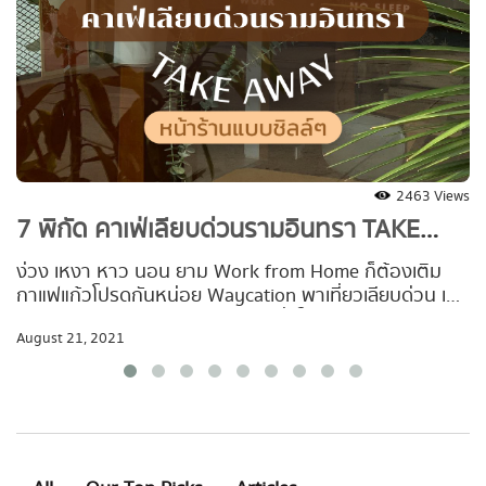
2463 Views
7 พิกัด คาเฟ่เลียบด่วนรามอินทรา TAKE
AWAY หน้าร้านแบบชิลล์ๆ
ง่วง เหงา หาว นอน ยาม Work from Home ก็ต้องเติม
กาแฟแก้วโปรดกันหน่อย Waycation พาเที่ยวเลียบด่วน เก็บ
ร้านคาเฟ่ย่านรามอินทรามาฝาก เผื่อใครอยากออกไป
August 21, 2021
เปลี่ยนบรรยากาศ Take Away กาแฟพร้อมถ่ายรูปเล่น
กรุบๆ หรือจะสั่งมาเติมความหวานที่บ้านก็ได้