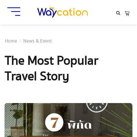
Home
News & Event
The Most Popular
Travel Story