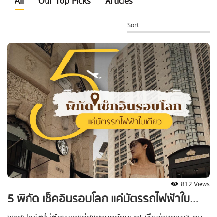
All
Our Top Picks
Articles
Sort
812 Views
5 พิกัด เช็คอินรอบโลก แค่บัตรรถไฟฟ้าใบ
เดียว!