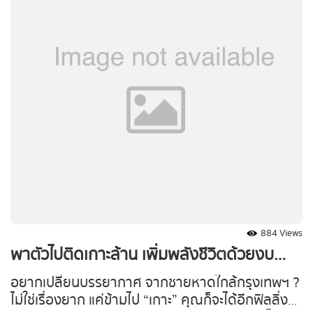
884 Views
พาตัวไปติดเกาะล้าน เพิ่มพลังชีวิตด้วยงบ
หลักพัน+
อยากเปลี่ยนบรรยากาศ จากชายหาดใกล้กรุงเทพฯ ?
ไม่ใช่เรื่องยาก แค่ข้ามไป “เกาะ” คุณก็จะได้อีกฟิลลิ่ง