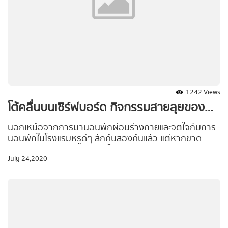
1242 Views
โต้คลื่นบนเซิร์ฟบอร์ด กิจกรรมสายลุยของ
สาวเท่สมัยใหม่ที่ดารายังต้องเหลียวมอง
นอกเหนือจากการมานอนพักผ่อนร่างกายและจิตใจกับการ
นอนพักในโรงแรมหรูดีๆ สักคืนสองคืนแล้ว แต่หากขาด
กิจกรรมสุดสนุกไปก็คงจะทำให้วันหยุดของคุณดูขาดสีสันไป
July 24,2020
หน่อย งั้นลองมาทำความรู้จักกิจกรรมใหม่มาแรงแซงทาง
โค้งอย่าง “การเล่นเซิร์ฟบอร์ด” ที่ขนาดคนดังดารายังต้อง
ขอไปลองท้าพิสูจน์มาแล้ว