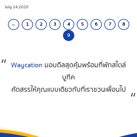
ของการชาร์จพลังชีวิตชนิด “Feel good” ซะจนไม่
July 24,2020
อยากกลับ เพราะเกาะที่ กำลังพูดถึงคือ “เกาะล้าน”
ดินแดนของคนชอบทะเล ครบครันด้วยสิ่งอำนวย
ความสะดวก ไม่ขาดตกบกพร่อง น้ำทะเลใสไม่แพ้เกาะ
←
1
2
3
4
5
6
7
8
อื่น
9
Waycation
มอบดีลสุดคุ้มพร้อมที่พักสไตล์
บูทีค
คัดสรรให้คุณแบบเดียวกับที่เราชวนเพื่อนไป