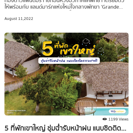
ท่องดาวแพนดอร่า เช็กอินห้วงอวกาศแค่พัทยา เตรียมตัว
ให้พร้อมกับ แลนด์มาร์กแห่งใหม่ใจกลางพัทยา 'Grande
Centre Point Space Pattaya' โรงแรม Concept Design
August 11,2022
สุดแปลกตา ในธีมอวกาศที่แห่งแรกในไทย ที่จะเปลี่ยนพัทยา
เหนือให้ว้าวกว่าใครได้ในพริบตา เปิดให้บริการอย่างยิ่งใหญ่
วันที่ 1 ส.ค. 65 นี้
1199 Views
5 ที่พักเขาใหญ่ ชุ่มฉ่ำรับหน้าฝน แนบชิดติด