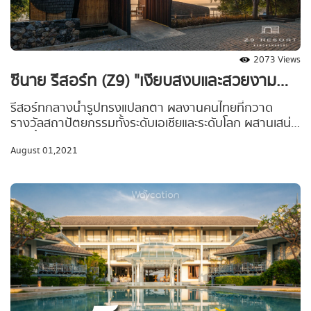
2073 Views
ซีนาย รีสอร์ท (Z9) "เงียบสงบและสวยงาม
ที่สุดใจกลางเขื่อนศรีนครินทร์ "
รีสอร์ทกลางน้ำรูปทรงแปลกตา ผลงานคนไทยที่กวาด
รางวัลสถาปัตยกรรมทั้งระดับเอเชียและระดับโลก ผสานเสน่ห์
สายนํ้าแห่งขุนเขาร่วมกับธรรมชาติอย่างลงตัว ...กําลังรอ
August 01,2021
ให้คุณมาค้นเจอ