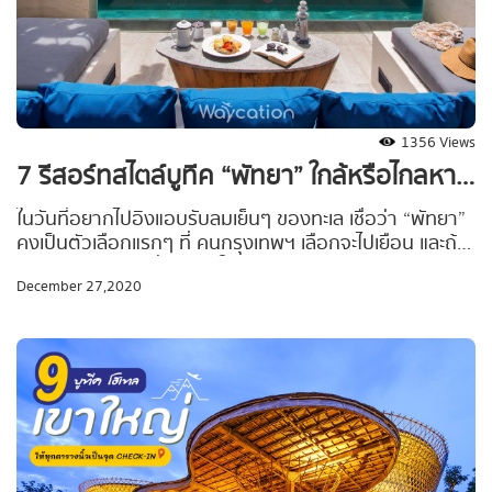
1356 Views
7 รีสอร์ทสไตล์บูทีค “พัทยา” ใกล้หรือไกลหา
ดก็ฟินได้
ในวันที่อยากไปอิงแอบรับลมเย็นๆ ของทะเล เชื่อว่า “พัทยา”
คงเป็นตัวเลือกแรกๆ ที่ คนกรุงเทพฯ เลือกจะไปเยือน และถ้า
คุณกำลังมองหาที่พักแบบใกล้หาดก็ได้ ไกลหาดก็แลก กับ
December 27,2020
ความเงียบสงบดี เชิญแวะพักทางนี้เพื่อเลือกที่พักที่ใช่กับ
สไตล์ที่ชอบไปพร้อมๆ กันด้วย Top 7 รีสอร์ทสไตล์บูทีค
“พัทยา” ใกล้หรือไกลหาดก็ฟินได้