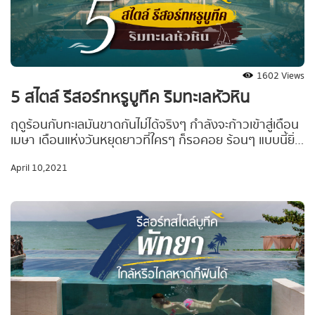
1602 Views
5 สไตล์ รีสอร์ทหรูบูทีค ริมทะเลหัวหิน
ฤดูร้อนกับทะเลมันขาดกันไม่ได้จริงๆ กำลังจะก้าวเข้าสู่เดือน
เมษา เดือนแห่งวันหยุดยาวที่ใครๆ ก็รอคอย ร้อนๆ แบบนี้ยิ่ง
ควรค่าแก่การออกไปพักผ่อน แน่นอนว่า “หัวหิน” เป็น Top
April 10,2021
List ลำดับต้นๆ ที่ใครๆ ก็อยากจะไป เดินทางง่าย ใกล้
กรุงเทพ ไปกี่ครั้งก็ไม่เบื่อ แถมยังมีรีสอร์ทสวยๆ หลากหลาย
แนว เลือกได้ตามงบ พร้อมให้ได้ลิ้มลองประสบการณ์พัก
ผ่อนในบรรยากาศใหม่ๆ ไม่รู้ว่าพักร้อนครั้งนี้ จะร้อนกว่าเดิม
ไหม เพราะเราจัดลำดับสุดฮอต รีสอร์ทบูทีค ใจกลางหัวหินที่
ใครๆ ก็ไปได้ มาให้ไปตามรอยกัน!