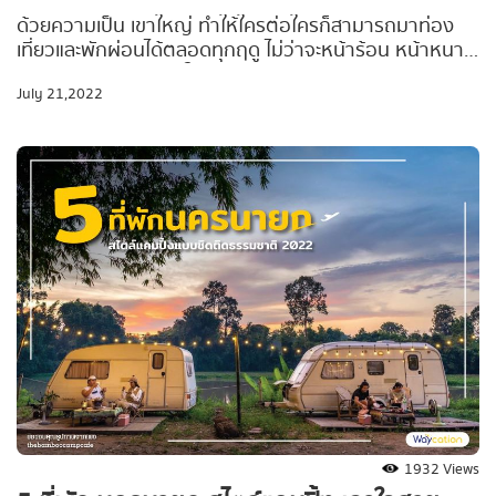
ธรรมชาติ
ด้วยความเป็น เขาใหญ่ ทำให้ใครต่อใครก็สามารถมาท่อง
เที่ยวและพักผ่อนได้ตลอดทุกฤดู ไม่ว่าจะหน้าร้อน หน้าหนาว
หรือแม้แต่หน้าฝน เขาใหญ่ก็ยังคงเป็นจุดหมายของการท่อง
July 21,2022
เที่ยว ยิ่งถ้าช่วงไหนฝนตกในช่วงเช้าตรู่ อาจมีจังหวะเจอ
หมอกตอนเช้าๆ ได้แบบไม่ต้องง้อเชียงใหม่ #Waycationพา
เที่ยว ขออาสาพาไปส่อง 5 ที่พักเขาใหญ่ ที่ทั้งใกล้ชิดติด
ธรรมชาติ และสามารถชมทัศนียภาพที่สวยงามในหน้าฝนไป
พร้อมกัน จะมีที่ไหนติดลิสต์ของ Waycation บ้างตามไปดู
กันเลยจ้าา
1932 Views