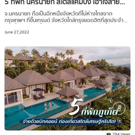
5 ที่พัก นครนายก สไตล์แคมปิ้ง เอาใจสาย
ธรรมชาติ 2022
จ.นครนายก ถือเป็นอีกหนึ่งจังหวัดที่ไม่ห่างไกลจาก
กรุงเทพฯ ที่ขึ้นเทรนด์ จังหวัดใกล้กรุงยอดฮิตที่สุดประจำ
ช่วงนี้ไปแล้ว ติดน้ำ ติดเขา เที่ยววันเดียวไม่พอ เลยต้องขอ
June 27,2022
แนะนำที่พักโดนใจสายแคมป์ปิ้ง “5 พิกัดที่พัก & จุดกาง
เต็นท์ จ.นครนายก” ชิลล์ เงียบสงบ บรรยากาศดี และเหมาะ
กับ Green Season อย่างตอนนี้เป็นที่สุด!
794 Views