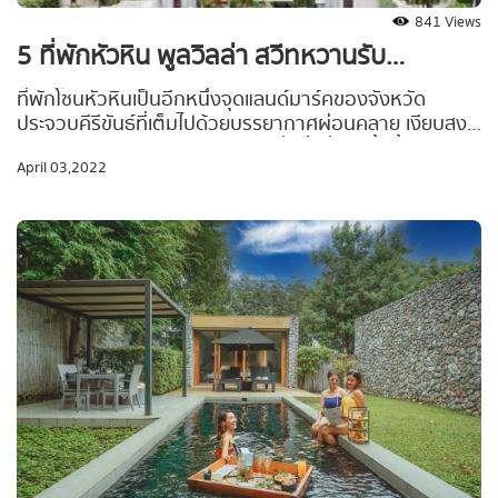
841 Views
5 ที่พักหัวหิน พูลวิลล่า สวีทหวานรับ
วาเลนไทน์ 2022
ที่พักโซนหัวหินเป็นอีกหนึ่งจุดแลนด์มาร์คของจังหวัด
ประจวบคีรีขันธ์ที่เต็มไปด้วยบรรยากาศผ่อนคลาย เงียบสงบ
สบาย ๆ เหมาะจะพาคนรักไปสวีท ดื่มด่ำค่ำคืนน้ำผึ้ง
April 03,2022
พระจันทร์กันให้หวานชื่น เติมเต็มความรักให้กันในวันพัก
ผ่อน