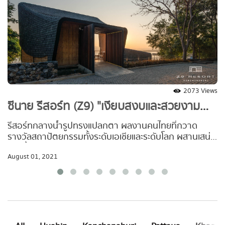
2073 Views
ซีนาย รีสอร์ท (Z9) "เงียบสงบและสวยงาม
ที่สุดใจกลางเขื่อนศรีนครินทร์ "
รีสอร์ทกลางน้ำรูปทรงแปลกตา ผลงานคนไทยที่กวาด
รางวัลสถาปัตยกรรมทั้งระดับเอเชียและระดับโลก ผสานเสน่ห์
สายนํ้าแห่งขุนเขาร่วมกับธรรมชาติอย่างลงตัว ...กําลังรอ
August 01, 2021
ให้คุณมาค้นเจอ