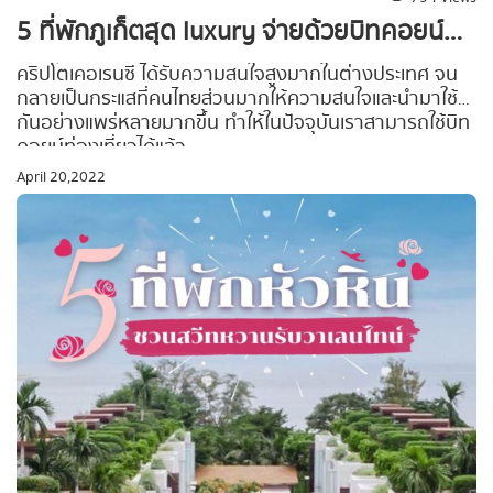
5 ที่พักภูเก็ตสุด luxury จ่ายด้วยบิทคอยน์
ท่องเที่ยวสไตล์เศรษฐีคริปโต!
คริปโตเคอเรนซี ได้รับความสนใจสูงมากในต่างประเทศ จน
กลายเป็นกระแสที่คนไทยส่วนมากให้ความสนใจและนำมาใช้
กันอย่างแพร่หลายมากขึ้น ทำให้ในปัจจุบันเราสามารถใช้บิท
คอยน์ท่องเที่ยวได้แล้ว
April 20,2022