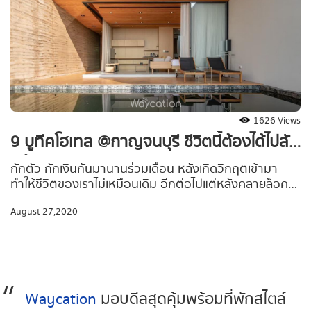
1626 Views
9 บูทีคโฮเทล @กาญจนบุรี ชีวิตนี้ต้องได้ไปสัก
ครั้ง!
กักตัว กักเงินกันมานานร่วมเดือน หลังเกิดวิกฤตเข้ามา
ทำให้ชีวิตของเราไม่เหมือนเดิม อีกต่อไป
แต่หลังคลายล็อค
ดาวน์ เชื่อว่าหลายคนคงถอนหายใจเฮือกใหญ่ พร้อมกับ
August 27,2020
เตรียมตัว เที่ยว [ใกล้ๆ] กรุงฯ
แบบวิถี New Normal
Waycation
มอบดีลสุดคุ้มพร้อมที่พักสไตล์