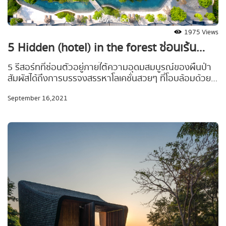
1975 Views
5 Hidden (hotel) in the forest ซ่อนเร้น
กลางเขาใหญ่
5 รีสอร์ทที่ซ่อนตัวอยู่ภายใต้ความอุดมสมบูรณ์ของผืนป่า
สัมผัสได้ถึงการบรรจงสรรหาโลเคชั่นสวยๆ ที่โอบล้อมด้วย
บรรยากาศธรรมชาติอันเงียบสงบ แขกผู้มาเยือนได้สัมผัส
September 16,2021
กับความผ่อนคลายอย่างแท้จริง ทิ้งความวุ่นวายและไปสูด
อากาศบริสุทธิ์จากแหล่งโอโซนลำดับ 7 ของโลก