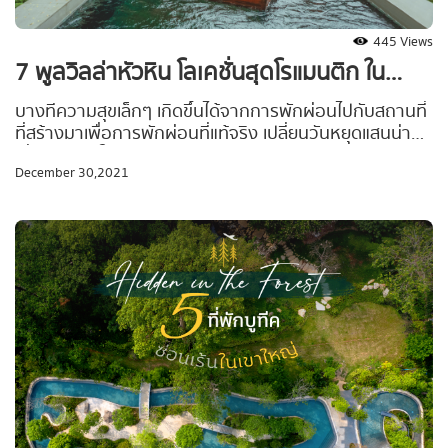
445 Views
7 พูลวิลล่าหัวหิน โลเคชั่นสุดโรแมนติก ใน
ราคาไม่เกิน 5,000 บาท/คืน ขับรถไปไม่เกิน 3
บางทีความสุขเล็กๆ เกิดขึ้นได้จากการพักผ่อนไปกับสถานที่
ที่สร้างมาเพื่อการพักผ่อนที่แท้จริง เปลี่ยนวันหยุดแสนน่า
ชั่วโมง
เบื่อของคุณให้กลายเป็นวันแสนพิเศษกับคนพิเศษ ปรนนิบัติ
December 30,2021
ทั้งร่างกายและจิตใจ ด้วยการพักผ่อนแบบจัดเต็ม