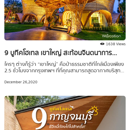
1638 Views
9 บูทีคโฮเทล เขาใหญ่ สะท้อนจินตนาการ
ผสานวัฒนธรรมท้องถิ่นผ่านดีไซน์ ให้ทุก
ใครๆ ต่างก็รู้ว่า “เขาใหญ่” คือป่าธรรมชาติที่ใกล้เมืองเพียง
2.5 ชั่วโมงจากกรุงเทพฯ ที่ที่คุณสามารถสูดอากาศบริสุทธิ์
ตารางนิ้วเป็นจุด CHECK-IN
ได้เต็มปอด เรียงรายไปด้วยคาเฟ่และร้านอาหารจำนวนมาก
December 26,2020
แต่…จะมีสักกี่คนที่รู้ว่า...เขาใหญ่ ก็มีอีกมุมที่สะท้อนตัวตน
ผ่านงานออกแบบและสถาปัตยกรรมที่โดดเด่นกลาง
ธรรมชาติ ทำให้ “ที่พักสไตล์บูทีค” กลายเป็นอีกหนึ่งสีสันและ
ความแปลกตาที่ลงตัว เข้ากันได้ดีกับสีเขียวของไม้ป่า
ธรรมชาติจนทำให้คุณต้องประหลาดใจ