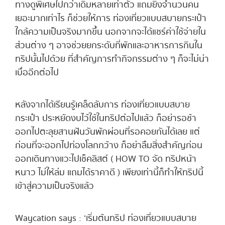
ทางดูพิเศษไปกว่าเดิมหลายเท่าตัว แถมยิ่งจำนวนคน
เยอะมากเท่าไร ก็ช่วยให้การ ท่องเที่ยวแบบสบายกระเป๋า
ใกล้ความเป็นจริงมากขึ้น นอกจากจะได้แชร์ค่าใช้จ่ายใน
ส่วนต่าง ๆ อาจช่วยยกระดับที่พักและอาหารการกินใน
ทริปนั้นไปด้วย ที่สำคัญการทำกิจกรรมต่าง ๆ ก็จะไม่น่า
เบื่ออีกต่อไป
หลังจากได้เรียนรู้เคล็ดลับการ ท่องเที่ยวแบบสบาย
กระเป๋า ประหยัดงบไว้ใช้ในทริปต่อไปแล้ว ก็อย่ารอช้า
ออกไปตะลุยสานฝันวันพักผ่อนที่รอคอยกันได้เลย แต่
ก่อนที่จะออกไปท่องโลกกว้าง ก็อย่าลืมสิ่งสำคัญก่อน
ออกเดินทางแวะไปเช็คลิสต์ ( HOW TO จัด ทริปหน้า
หนาว ไม่ให้ล่ม แถมได้ราคาดี ) เพียงเท่านี้ก็ทำให้ทริปนี้
เข้าสู่ความเป็นจริงแล้ว
Waycation says : ‘เริ่มต้นทริป ท่องเที่ยวแบบสบาย