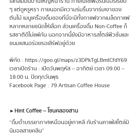
ใสกลมมนบานใหญ่หน้าร้าน ภายในใช้เฟอร์นิเจอร์เรียบ
ๆ แต่ดูหรูหรา ภายนอกมีความร่มรื่นจากร่มเงาของ
ต้นไม้ เมนูเครื่องดื่มของที่นี่จะมีทั้งกาแฟจากเมล็ดกาแฟ
หลากหลายชนิดให้เลือก ส่วนเครื่องดื่ม Non-Coffee ก็
รสชาติดีไม่แพ้กัน นอกจากนี้ยังมีอาหารสไตล์ฟิวชั่นและ
ขนมแสนอร่อยรอเสิร์ฟอยู่ด้วย
พิกัด : https://goo.gl/maps/z3DPkTgLBmtCfdY69
เวลาเปิดร้าน : เปิดวันพฤหัส – อาทิตย์ เวลา 09.00 –
18.00 น. ปิดทุกวันพุธ
Facebook Page : 79 Artisan Coffee House
► Hint Coffee – โซนคลองสาน
“ดื่มด่ำบรรยากาศเหมือนอยู่เกาหลี กับร้านคาเฟ่สไตล์มิ
นิมอลสายคลีน”