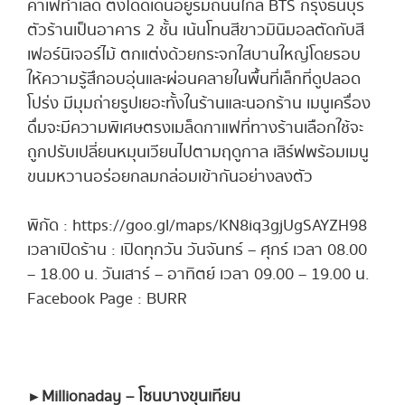
คาเฟ่ทำเลดี ตั้งโดดเด่นอยู่ริมถนนใกล้ BTS กรุงธนบุรี
ตัวร้านเป็นอาคาร 2 ชั้น เน้นโทนสีขาวมินิมอลตัดกับสี
เฟอร์นิเจอร์ไม้ ตกแต่งด้วยกระจกใสบานใหญ่โดยรอบ
ให้ความรู้สึกอบอุ่นและผ่อนคลายในพื้นที่เล็กที่ดูปลอด
โปร่ง มีมุมถ่ายรูปเยอะทั้งในร้านและนอกร้าน เมนูเครื่อง
ดื่มจะมีความพิเศษตรงเมล็ดกาแฟที่ทางร้านเลือกใช้จะ
ถูกปรับเปลี่ยนหมุนเวียนไปตามฤดูกาล เสิร์ฟพร้อมเมนู
ขนมหวานอร่อยกลมกล่อมเข้ากันอย่างลงตัว
พิกัด : https://goo.gl/maps/KN8iq3gjUgSAYZH98
เวลาเปิดร้าน : เปิดทุกวัน วันจันทร์ – ศุกร์ เวลา 08.00
– 18.00 น. วันเสาร์ – อาทิตย์ เวลา 09.00 – 19.00 น.
Facebook Page : BURR
► Millionaday – โซนบางขุนเทียน