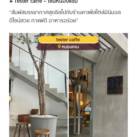
► Tester caffe – โซนหนองแขม
“สัมผัสบรรยากาศสุดชิลไปกับร้านคาเฟ่สไตล์มินิมอล
ดีไซน์สวย กาแฟดี อาหารอร่อย”