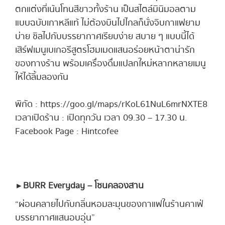
ตกแต่งที่เน้นโทนสีขาวทั้งร้าน เป็นสไตล์มินิมอลตาม
แบบฉบับเกาหลีแท้ ไม่ต้องบินไปไกลก็นั่งจิบกาแฟยาม
บ่าย ชิลไปกับบรรยากาศเรียบง่าย สบาย ๆ แบบนี้ได้
เสิร์ฟเมนูเบเกอรีสูตรโฮมเมดแสนอร่อยหน้าตาน่ารัก
ของทางร้าน พร้อมเครื่องดื่มแปลกใหม่หลากหลายเมนู
ให้ได้ลิ้มลองกัน
พิกัด : https://goo.gl/maps/rKoL61NuL6mrNXTE8
เวลาเปิดร้าน : เปิดทุกวัน เวลา 09.30 – 17.30 น.
Facebook Page : Hintcofee
► BURR Everyday – โซนคลองสาน
“ผ่อนคลายไปกับกลิ่นหอมละมุนของกาแฟในร้านคาเฟ่
บรรยากาศแสนอบอุ่น”