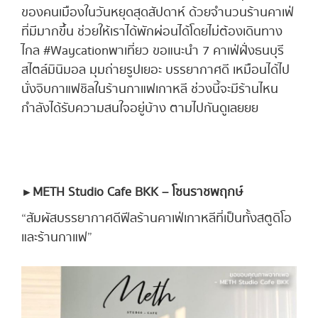
ของคนเมืองในวันหยุดสุดสัปดาห์ ด้วยจำนวนร้านคาเฟ่
ที่มีมากขึ้น ช่วยให้เราได้พักผ่อนได้โดยไม่ต้องเดินทาง
ไกล #Waycationพาเที่ยว ขอแนะนำ 7 คาเฟ่ฝั่งธนบุรี
สไตล์มินิมอล มุมถ่ายรูปเยอะ บรรยากาศดี เหมือนได้ไป
นั่งจิบกาแฟชิลในร้านกาแฟเกาหลี ช่วงนี้จะมีร้านไหน
กำลังได้รับความสนใจอยู่บ้าง ตามไปกันดูเลยยย
► METH Studio Cafe BKK – โซนราชพฤกษ์
“สัมผัสบรรยากาศดีฟีลร้านคาเฟ่เกาหลีที่เป็นทั้งสตูดิโอ
และร้านกาแฟ”