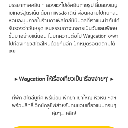
บรรยากาศคลีน ๆ ลองแวะไปเช็คอินถ่ายรูป ลิ้มลองเมนู
เบเกอรีสูตรเด็ด ดื่มกาแฟรสชาติดี ผ่อนคลายไปกับกลิ่น
หอมละมุนภายในร้านคาเฟ่สไตล์มินิมอลที่เราแนะนำกันได้
รับรองว่าวันหยุดแสนธรรมดาจะกลายเป็นวันแสนพิเศษ
ขึ้นมาอย่างแน่นอน ในบทความต่อไป Waycation จะพา
ไปท่องเที่ยวสไตล์ไหนด้วยกันอีก ปักหมุดรอติดตามได้
เลย
► Waycation ให้เรื่องเที่ยวเป็น’เรื่องง่ายๆ’ ►
ที่พัก สไตล์บูทีค พรีเมี่ยม พัทยา เขาใหญ่ หัวหิน ฯลฯ
พร้อมสิทธิ์เอ็กซ์คลูซีฟสําหรับคนชอบเที่ยวแบบครบๆ
คุ้มๆ... คลิก!