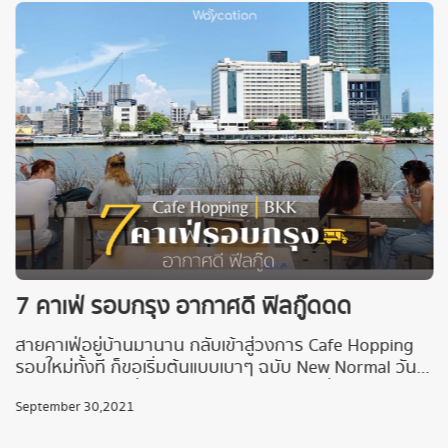
7 คาเฟ่ รอบกรุง อากาศดี ฟิลกู๊ดดด
สายคาเฟ่อยู่บ้านมานาน กลับเข้าสู่วงการ Cafe Hopping
รอบใหม่ทั้งที ก็ขอเริ่มต้นแบบเบาๆ ฉบับ New Normal วันนี้
Waycation พาเที่ยวคาเฟ่รอบกรุงเทพ แบบที่คัดมาแล้วว่า
September 30,2021
อากาศปลอดโปร่งโล่งสบาย ไม่แออัด เน้นพื้นที่ Outdoor
ฉบับดีต่อใจและปลอดภัยต่อชาว Waycation จะมีที่ไหนบ้าง