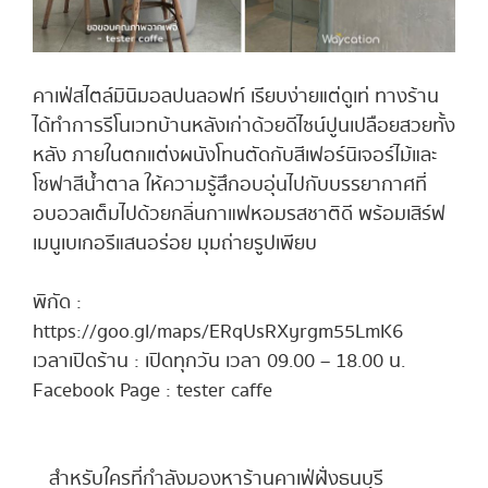
คาเฟ่สไตล์มินิมอลปนลอฟท์ เรียบง่ายแต่ดูเท่ ทางร้าน
ได้ทำการรีโนเวทบ้านหลังเก่าด้วยดีไซน์ปูนเปลือยสวยทั้ง
หลัง ภายในตกแต่งผนังโทนตัดกับสีเฟอร์นิเจอร์ไม้และ
โซฟาสีน้ำตาล ให้ความรู้สึกอบอุ่นไปกับบรรยากาศที่
อบอวลเต็มไปด้วยกลิ่นกาแฟหอมรสชาติดี พร้อมเสิร์ฟ
เมนูเบเกอรีแสนอร่อย มุมถ่ายรูปเพียบ
พิกัด :
https://goo.gl/maps/ERqUsRXyrgm55LmK6
เวลาเปิดร้าน : เปิดทุกวัน เวลา 09.00 – 18.00 น.
Facebook Page : tester caffe
สำหรับใครที่กำลังมองหาร้านคาเฟ่ฝั่งธนบุรี