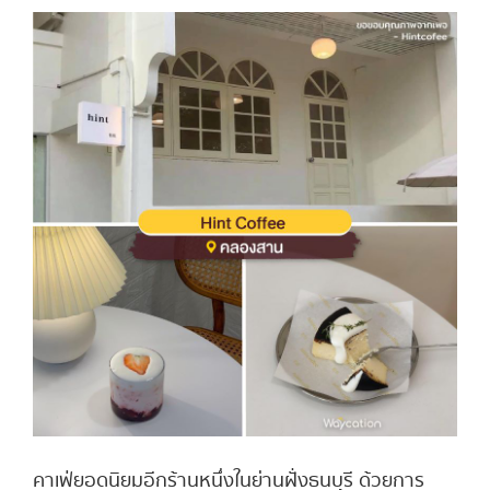
คาเฟ่ยอดนิยมอีกร้านหนึ่งในย่านฝั่งธนบุรี ด้วยการ