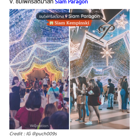
V. ชมไฟคริสต์มาสที่
Siam Paragon
Credit : IG @puch009s