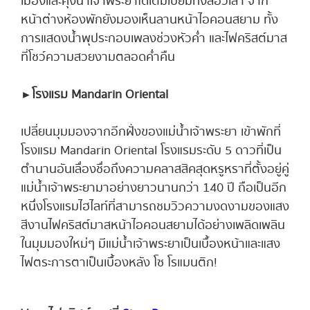
เมืองและคุ้งน้ำเจ้าพระยาได้เต็มเปี่ยมทั้งสอวเลา จาก
หน้าต่างห้องพักยังมองเห็นลานหน้าไอคอนสยาม ทั้ง
การแสดงน้ำพุประกอบเพลงช่วงหัวค่ำ และไฟคริสต์มาส
ที่โชว์ความสวยงามตลอดค่ำคืน
►
โรงแรม Mandarin Oriental
เปลี่ยนมุมมองจากอีกฝั่งของแม่น้ำเจ้าพระยา เข้าพักที่
โรงแรม Mandarin Oriental โรงแรมระดับ 5 ดาวที่เป็น
ตำนานอันเลื่องชื่อถึงความคลาสสิคสุดหรูหราที่ตั้งอยู่คู่
แม่น้ำเจ้าพระยามาอย่างยาวนานกว่า 140 ปี ถือเป็นอีก
หนึ่งโรงแรมไฮไลท์ที่สามารถชมวิวความงดงามของแสง
สีงานไฟคริสต์มาสหน้าไอคอนสยามได้อย่างเพลิดเพลิน
ในมุมมองใหม่ๆ มีแม่น้ำเจ้าพระยาเป็นเบื้องหน้าและแสง
ไฟตระการตาเป็นเบื้องหลัง โซ โรแมนติก!