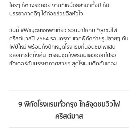
ใครๆ ก็ต่างรอคอย จากที่เหนื่อยล้ามาทั้งปี ก็มี
บรรยากาศดีๆ ได้ค่อยช่วยฮีลหัวใจ
วันนี้ #Waycationพาเที่ยว รวบมาให้กับ “จุดชมไฟ
คริสต์มาสปี 2564 รอบกรุง” แจกพิกัดถ่ายรูปสวยๆ กับ
ไฟปีใหม่ พร้อมทั้งปักหมุดโรงแรมที่นอนชมไฟแสน
อลังการได้ทั้งคืน เตรียมชุดให้พร้อมแล้วออกไปรัว
ชัตเตอร์กับบรรยากาศสวยๆ สุดโรแมนติกกันเถอะ!
9 พิกัด โรงแรมทั่วกรุง ใกล้จุดชมวิวไฟ
คริสต์มาส