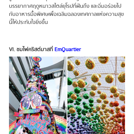
บรรยากาศฤดูหนาวสไตล์ยุโรปที่ฝันถึง และอิ่มอร่อยไป
กับอาหารมื้อพิเศษเพื่อเฉลิมฉลองเทศกาลแห่งความสุข
นี้ให้ประทับใจยิ่งขึ้น
VI. ชมไฟคริสต์มาสที่
EmQuartier