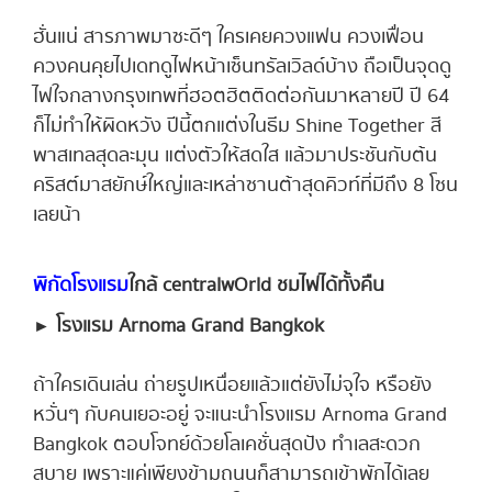
ฮั่นแน่ สารภาพมาซะดีๆ ใครเคยควงแฟน ควงเฟื่อน
ควงคนคุยไปเดทดูไฟหน้าเซ็นทรัลเวิลด์บ้าง ถือเป็นจุดดู
ไฟใจกลางกรุงเทพที่ฮอตฮิตติดต่อกันมาหลายปี ปี 64
ก็ไม่ทำให้ผิดหวัง ปีนี้ตกแต่งในธีม Shine Together สี
พาสเทลสุดละมุน แต่งตัวให้สดใส แล้วมาประชันกับต้น
คริสต์มาสยักษ์ใหญ่และเหล่าซานต้าสุดคิวท์ที่มีถึง 8 โซน
เลยน้า
พิกัดโรงแรม
ใกล้ centralwOrld ชมไฟได้ทั้งคืน
► โรงแรม Arnoma Grand Bangkok
ถ้าใครเดินเล่น ถ่ายรูปเหนื่อยแล้วแต่ยังไม่จุใจ หรือยัง
หวั่นๆ กับคนเยอะอยู่ จะแนะนำโรงแรม Arnoma Grand
Bangkok ตอบโจทย์ด้วยโลเคชั่นสุดปัง ทำเลสะดวก
สบาย เพราะแค่เพียงข้ามถนนก็สามารถเข้าพักได้เลย