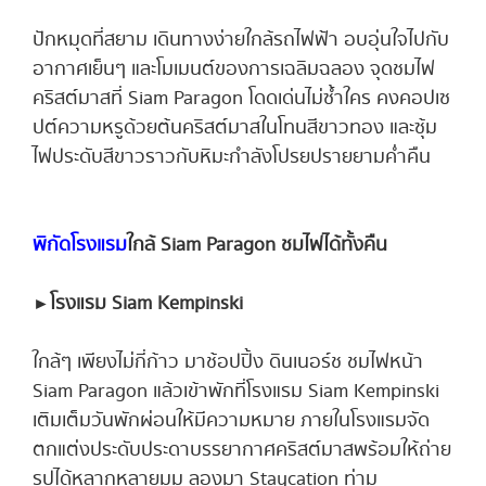
ปักหมุดที่สยาม เดินทางง่ายใกล้รถไฟฟ้า อบอุ่นใจไปกับ
อากาศเย็นๆ และโมเมนต์ของการเฉลิมฉลอง จุดชมไฟ
คริสต์มาสที่ Siam Paragon โดดเด่นไม่ซ้ำใคร คงคอปเซ
ปต์ความหรูด้วยต้นคริสต์มาสในโทนสีขาวทอง และซุ้ม
ไฟประดับสีขาวราวกับหิมะกำลังโปรยปรายยามค่ำคืน
พิกัดโรงแรม
ใกล้ Siam Paragon ชมไฟได้ทั้งคืน
►
โรงแรม Siam Kempinski
ใกล้ๆ เพียงไม่กี่ก้าว มาช้อปปิ้ง ดินเนอร์ช ชมไฟหน้า
Siam Paragon แล้วเข้าพักที่โรงแรม Siam Kempinski
เติมเต็มวันพักผ่อนให้มีความหมาย ภายในโรงแรมจัด
ตกแต่งประดับประดาบรรยากาศคริสต์มาสพร้อมให้ถ่าย
รูปได้หลากหลายมุม ลองมา Staycation ท่าม