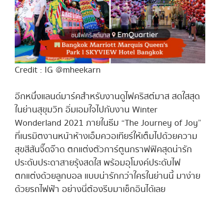
Credit : IG @mheekarn
อีกหนึ่งแลนด์มาร์คสำหรับงานดูไฟคริสต์มาส สดใสสุด
ในย่านสุขุมวิท อิ่มเอมใจไปกับงาน Winter
Wonderland 2021 ภายในธีม “The Journey of Joy”
ที่เนรมิตงานหน้าห้างเอ็มควอเทียร์ให้เต็มไปด้วยความ
สุขสีสันจี๊ดจ๊าด ตกแต่งตัวการ์ตูนกราฟฟิคสุดน่ารัก
ประดับประดาสายรุ้งสดใส พร้อมอุโมงค์ประดับไฟ
ตกแต่งด้วยลูกบอล แบบน่ารักกว่าใครในย่านนี้ มาง่าย
ด้วยรถไฟฟ้า อย่างนี่ต้องรีบมาเช็กอินได้เลย